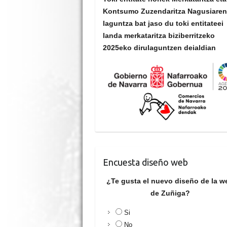
Kontsumo Zuzendaritza Nagusiare
laguntza bat jaso du toki entitateei
landa merkataritza biziberritzeko
2025eko dirulaguntzen deialdian
Encuesta diseño web
¿Te gusta el nuevo diseño de la w
de Zuñiga?
Si
No