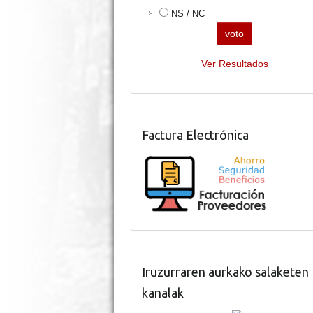
NS / NC
Ver Resultados
Factura Electrónica
Iruzurraren aurkako salaketen
kanalak