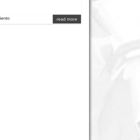
iento
read more