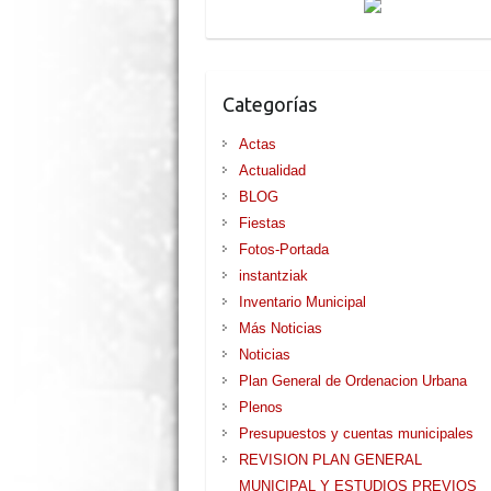
Categorías
Actas
Actualidad
BLOG
Fiestas
Fotos-Portada
instantziak
Inventario Municipal
Más Noticias
Noticias
Plan General de Ordenacion Urbana
Plenos
Presupuestos y cuentas municipales
REVISION PLAN GENERAL
MUNICIPAL Y ESTUDIOS PREVIOS