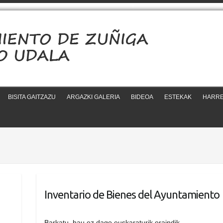
BISITA GAITZAZU
ARGAZKI GALERIA
BIDEOA
ESTEKAK
HARR
Inventario de Bienes del Ayuntamiento
Barkatu, hau ez dago euskaraturik oraindik…