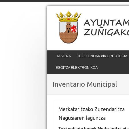
HASIERA
TELEFONOAK eta ORDUTEGIA
EGOITZA ELEKTRONIKOA
Inventario Municipal
Merkataritzako Zuzendaritza
Nagusiaren laguntza
Toki entitate honek Merkataritza eta