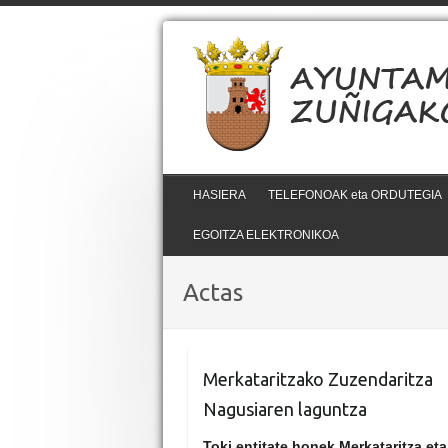
HASIERA
TELEFONOAK eta ORDUTEGIA
EGOITZA ELEKTRONIKOA
Actas
Merkataritzako Zuzendaritza
Nagusiaren laguntza
Toki entitate honek Merkataritza eta