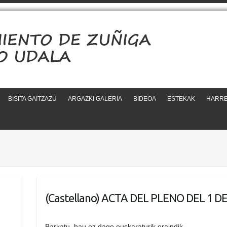
BISITA GAITZAZU
ARGAZKI GALERIA
BIDEOA
ESTEKAK
HARR
(Castellano) ACTA DEL PLENO DEL 1 
Barkatu, hau ez dago euskaraturik oraindik…