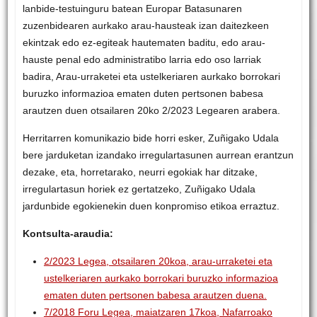
lanbide-testuinguru batean Europar Batasunaren
zuzenbidearen aurkako arau-hausteak izan daitezkeen
ekintzak edo ez-egiteak hautematen baditu, edo arau-
hauste penal edo administratibo larria edo oso larriak
badira, Arau-urraketei eta ustelkeriaren aurkako borrokari
buruzko informazioa ematen duten pertsonen babesa
arautzen duen otsailaren 20ko 2/2023 Legearen arabera.
Herritarren komunikazio bide horri esker, Zuñigako Udala
bere jarduketan izandako irregulartasunen aurrean erantzun
dezake, eta, horretarako, neurri egokiak har ditzake,
irregulartasun horiek ez gertatzeko, Zuñigako Udala
jardunbide egokienekin duen konpromiso etikoa erraztuz.
Kontsulta-araudia:
2/2023 Legea, otsailaren 20koa, arau-urraketei eta
ustelkeriaren aurkako borrokari buruzko informazioa
ematen duten pertsonen babesa arautzen duena.
7/2018 Foru Legea, maiatzaren 17koa, Nafarroako