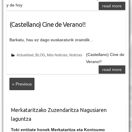
y de hoy
read more
(Castellano) Cine de Verano!!
Barkatu, hau ez dago euskaraturik oraindik…
(Castellano) Cine de
Actualidad
,
BLOG
,
Más Noticias
,
Noticias
Verano!!
read more
« Previous
Merkataritzako Zuzendaritza Nagusiaren
laguntza
Toki entitate honek Merkataritza eta Kontsumo